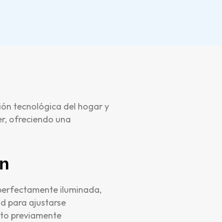
ión tecnológica del hogar y
er, ofreciendo una
ón
 perfectamente iluminada,
ad para ajustarse
nto previamente