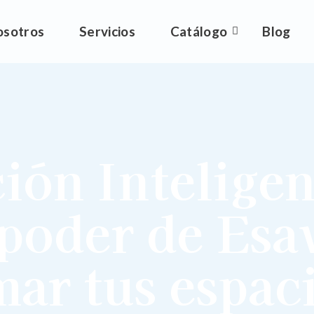
osotros
Servicios
Catálogo
Blog
ión Inteligen
poder de Esa
mar tus espac