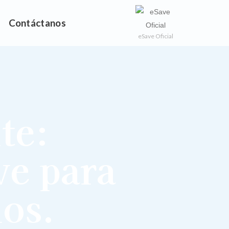
Contáctanos
eSave Oficial
te:
ve para
ios.